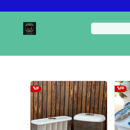
%
14
%
44