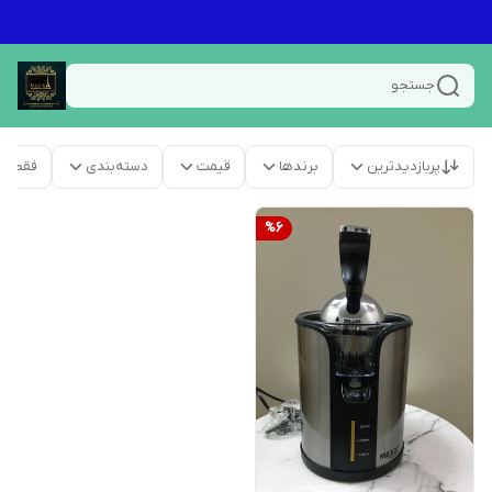
جستجو
پربازدیدترین
برندها
قیمت
دسته‌بندی
فقط م
%
6