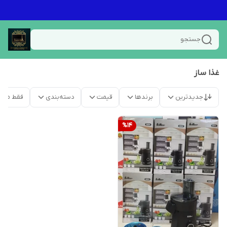
جستجو
غذا ساز
جدیدترین
برندها
قیمت
دسته‌بندی
فقط محص
%
14