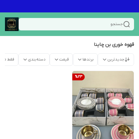
جستجو
قهوه خوری بن چاینا
جدیدترین
برندها
قیمت
دسته‌بندی
فقط محص
%
23