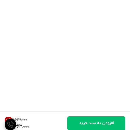
۴٬۶۳۹٬۰۰۰
21
%
افزودن به سبد خرید
3,663,000