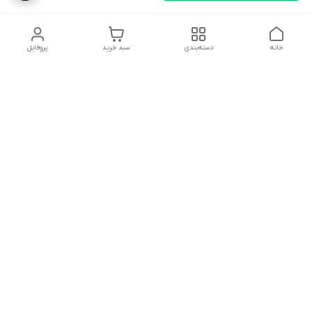
خانه
دسته‌بندی
سبد خرید
پروفایل
دسترسی سریع
تماس با ما
شکایات
درباره ما
قوانین و مقررات
سیاست حریم خصوصی
توجه توجه مشتریان گرامی لطفا سفارش خود را جلوی مامور پست
یا تیپاکس باز کنید که اگر مشکل شکستگی یا آسیب دیدگی داشت