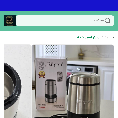
جستجو
مسینا
لوازم آشپز خانه