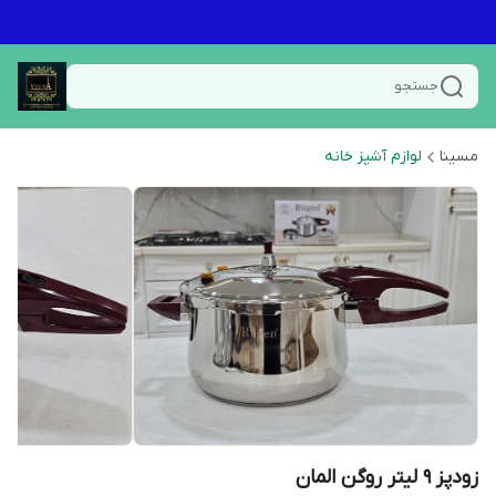
جستجو
مسینا
لوازم آشپز خانه
زودپز ۹ لیتر روگن المان