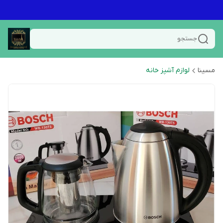
جستجو
مسینا
لوازم آشپز خانه