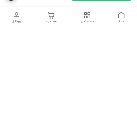
خانه
دسته‌بندی
سبد خرید
پروفایل
دسترسی سریع
تماس با ما
شکایات
درباره ما
قوانین و مقررات
سیاست حریم خصوصی
توجه توجه مشتریان گرامی لطفا سفارش خود را جلوی مامور پست
یا تیپاکس باز کنید که اگر مشکل شکستگی یا آسیب دیدگی داشت