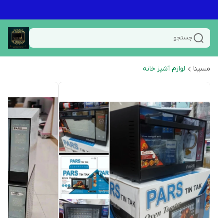
جستجو
مسینا
لوازم آشپز خانه