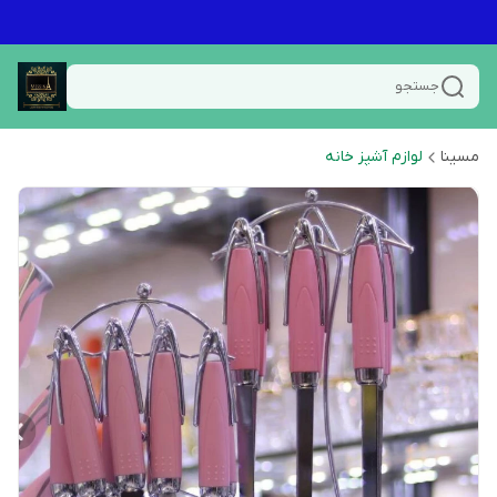
جستجو
مسینا
لوازم آشپز خانه