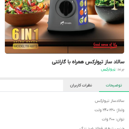
سالاد ساز تیوارکس همراه با گارانتی
برند:
تیوارکس
توضیحات
نظرات کاربران
سالادساز تیوارکس
ولتاژ: 220-240 ولت
توان: 200 وات
جنس تیغه: فولاد ضد زنگ