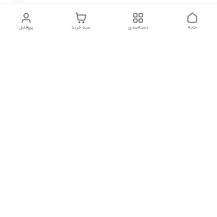
خانه
دسته‌بندی
سبد خرید
پروفایل
دسترسی سریع
تماس با ما
شکایات
درباره ما
قوانین و مقررات
سیاست حریم خصوصی
توجه توجه مشتریان گرامی لطفا سفارش خود را جلوی مامور پست
یا تیپاکس باز کنید که اگر مشکل شکستگی یا آسیب دیدگی داشت