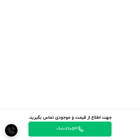
جهت اطلاع از قیمت و موجودی تماس بگیرید.
09010790522