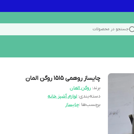
جستجو در محصولات
چایساز روهمی ۱۵۱۵ روگن المان
برند:
روگن المان
دسته‌بندی
:
لوازم آشپز خانه
برچسب‌ها :
چایساز