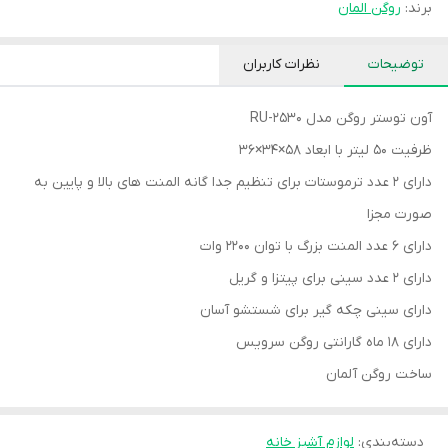
برند:
روگن المان
توضیحات
نظرات کاربران
آون توستر روگن مدل RU-2530
ظرفیت ۵۰ لیتر با ابعاد 58×34×36
دارای ۲ عدد ترموستات برای تنظیم جدا گانه المنت های بالا و پایین به
صورت مجزا
دارای ۶ عدد المنت بزرگ با توان ۲۲۰۰ وات
دارای ۲ عدد سینی برای پیتزا و گریل
دارای سینی چکه گیر برای شستشو آسان
دارای ۱۸ ماه گارانتی روگن سرویس
ساخت روگن آلمان
دسته‌بندی
:
لوازم آشپز خانه