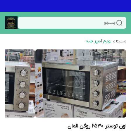
جستجو
مسینا
لوازم آشپز خانه
اون توستر ۲۵۳۰ روگن المان