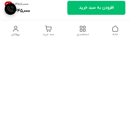
۶٬۳۸۷٬۰۰۰
14
%
افزودن به سبد خرید
5,445,000
خانه
دسته‌بندی
سبد خرید
پروفایل
دسترسی سریع
تماس با ما
شکایات
درباره ما
قوانین و مقررات
سیاست حریم خصوصی