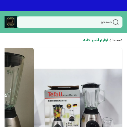
جستجو
مسینا
لوازم آشپز خانه