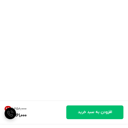
۶٬۲۵۸٬۰۰۰
4
%
افزودن به سبد خرید
5,961,000