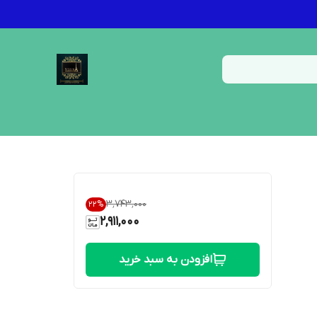
۳٬۷۴۳٬۰۰۰
22
%
2,911,000
افزودن به سبد خرید