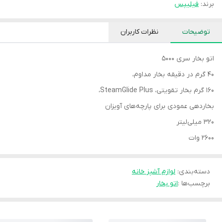
برند:
فیلیپس
توضیحات
نظرات کاربران
اتو بخار سری 5000
40 گرم در دقیقه بخار مداوم،
160 گرم بخار تقویتی، SteamGlide Plus،
بخاردهی عمودی برای پارچه‌های آویزان
320 میلی‌لیتر
2600 وات
دسته‌بندی
:
لوازم آشپز خانه
برچسب‌ها :
اتو بخار