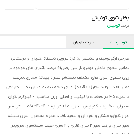
بخار شوی تونیش
برند:
تونیش
توضیحات
نظرات کاربران
طراحی ارگونومیک و منحصر به فرد پارویی دستگاه .تمیزی و درخشانی
تمامی سطوح داخلی خودرو .از بین رفتن99 درصد باکتری های موجود بر
روی سطوح .سری های مختلف شستشو همراه پیمانه مندرج .سرعت
عمل بالا در تولید بخار(9 دقیقه) .دارای درجه تنظیم میزان بخار .بخاردهی
با قدرت 4.5 بار .قطعات با کیفیت و اصلی .وزن مناسب: 6 کیلوگرم .توان
مصرفی: 1500 وات .گنجایش مخزن: 1.5 لیتر .ابعاد: 55x34x34 سانتی متر
.در رنگهای: مشکی و نقره ای و سفید .اقلام همراه محصول: سری شیشه
شور سری پارکت شور 2 سری فلزی و 4 سری جهت شستشوی سرویس