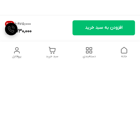
۶٬۹۷۵٬۰۰۰
46
%
افزودن به سبد خرید
3,730,000
خانه
دسته‌بندی
سبد خرید
پروفایل
دسترسی سریع
تماس با ما
شکایات
درباره ما
قوانین و مقررات