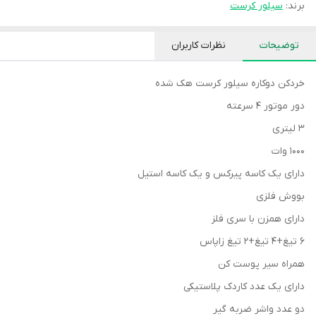
برند:
سیلور کرست
توضیحات
نظرات کاربران
خردکن دوکاره سیلور کرست هک شده
دور موتور ۴ سرعته
۳ لیتری
۱۰۰۰ وات
دارای یک کاسه پیرکس و یک کاسه استیل
بووش فلزی
دارای همزن با سری فلز
۶ تیغ+۴ تیغ+۲ تیغ زاپاس
همراه سیر پوست کن
دارای یک عدد کاردک پلاستیکی
دو عدد واشر ضربه گیر