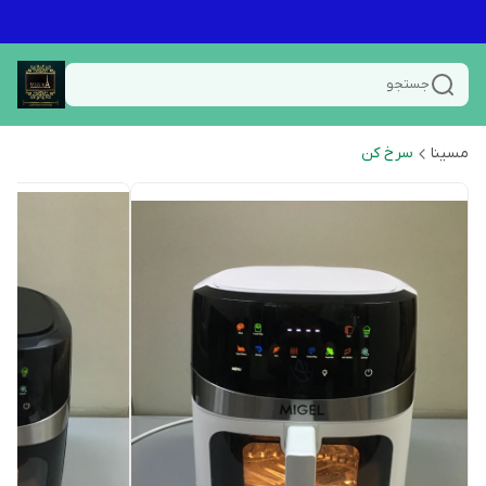
جستجو
مسینا
سرخ کن