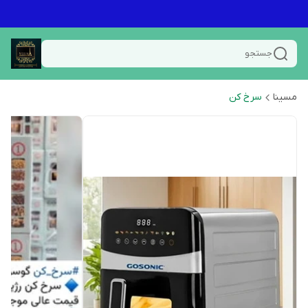
جستجو
مسینا
سرخ کن