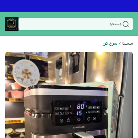
جستجو
مسینا
سرخ کن