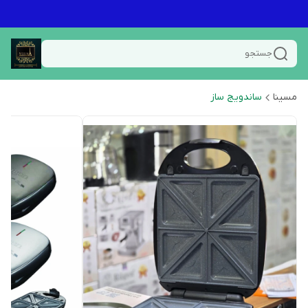
جستجو
مسینا
ساندویج ساز