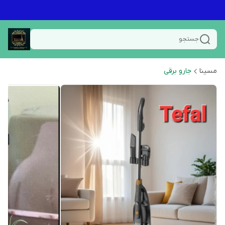
جستجو
مسینا
جارو برقی