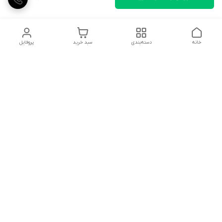
خانه
دسته‌بندی
سبد خرید
پروفایل
دسترسی سریع
تماس با ما
شکایات
درباره ما
قوانین و مقررات
سیاست حریم خصوصی
توجه توجه مشتریان گرامی لطفا سفارش خود را جلوی مامور پست