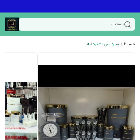
جستجو
مسینا
سرویس اشپزخانه