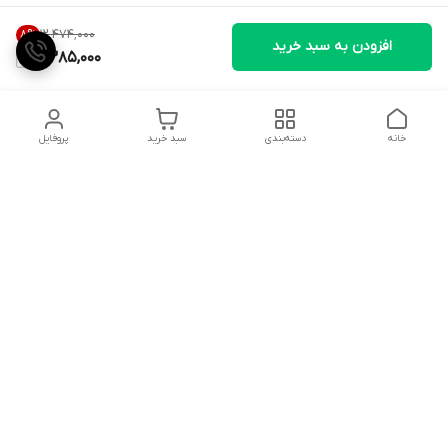
۱۲٬۴۷۴٬۰۰۰
8
%
افزودن به سبد خرید
11,385,000
خانه
دسته‌بندی
سبد خرید
پروفایل
دسترسی سریع
تماس با ما
شکایات
درباره ما
قوانین و مقررات
سیاست حریم خصوصی