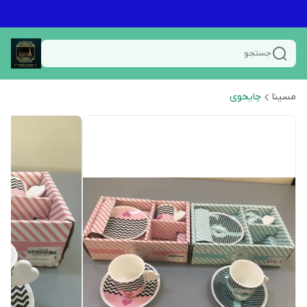
جستجو
مسینا
چایخوی