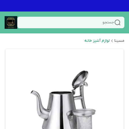
جستجو
مسینا
لوازم آشپز خانه