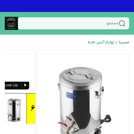
جستجو
مسینا
لوازم آشپز خانه