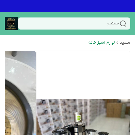
جستجو
مسینا
لوازم آشپز خانه