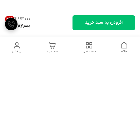
۴٬۹۹۳٬۰۰۰
64
%
افزودن به سبد خرید
1,782,000
خانه
دسته‌بندی
سبد خرید
پروفایل
دسترسی سریع
تماس با ما
شکایات
درباره ما
قوانین و مقررات