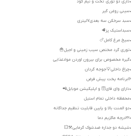
•داری دو توری تخت و نیم گود
•سینی روغن گیر
•سبد سرخکن سه بعدی۷لیتری
•سبد‌استیک پز🥩
•سیخ مرغ کامل🍗
•توری گرد مختص سیب زمینی و اجیل🍟
•گیره مخصوص برای بیرون اوردن موادغذایی
•چراغ داخلی💡جوجه گردان
۱۶برنامه پخت پیش فرض
•دارای وای فای🛜 و اپلیکیشن موبایل📲
•محفظه داخلی تمام استیل
•دو المنت بالا و پایین قابلیت تنظیم جداگانه
۲۲۰درجه ماکزیم دما
•شیشه دو جداره ضدشوک گرمایی⚒️💥