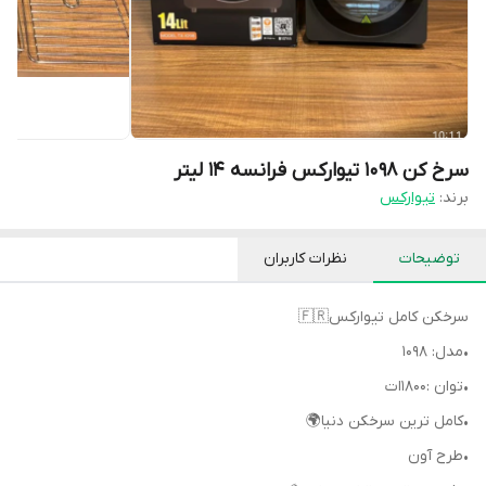
سرخ کن ۱۰۹۸ تیوارکس فرانسه ۱۴ لیتر
برند:
تیوارکس
توضیحات
نظرات کاربران
سرخکن کامل تیوارکس🇫🇷
•مدل: 1098
•توان :۱۸۰۰‌ات
•کامل ترین سرخکن دنیا🌍
•طرح آون