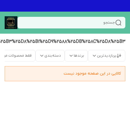
جستجو
25B3%25D8%25B1%25D9%2588%25DB%258C%25D8%25B3
پربازدیدترین
برندها
دسته‌بندی
فقط محصولات موجو
کالایی در این صفحه موجود نیست