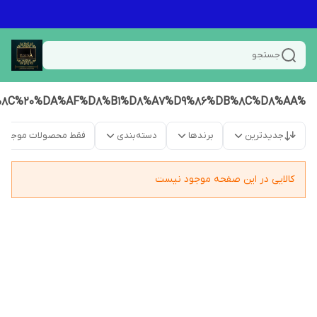
جستجو
%DA%A9%D8%AA%D8%B1%DB%8C%20%D9%82%D9%88%D8%B1%DB%8C%20%DA%AF%D8%B1%D8%A7%D9%86%DB%8C%D8%AA
جدیدترین
برندها
دسته‌بندی
فقط محصولات موجود
کالایی در این صفحه موجود نیست