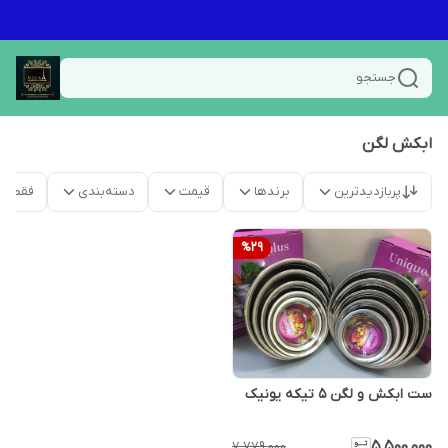
جستجو
ابکش لگن
پربازدیدترین
برندها
قیمت
دسته‌بندی
فقط م
%
29
ست ابکش و لگن ۵ تیکه یونیک
۵٬۵۰۰٬۰۰۰
۷٬۷۷۹٬۰۰۰