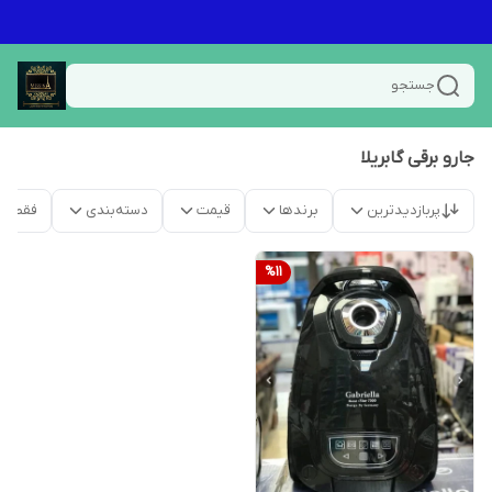
جستجو
جارو برقی گابریلا
پربازدیدترین
برندها
قیمت
دسته‌بندی
فقط م
%
11