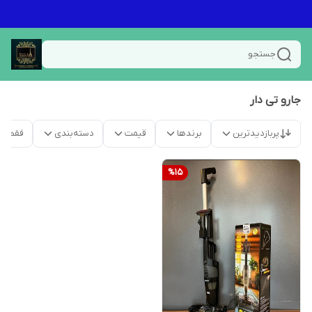
جستجو
جارو تی دار
پربازدیدترین
برندها
قیمت
دسته‌بندی
فقط م
%
15