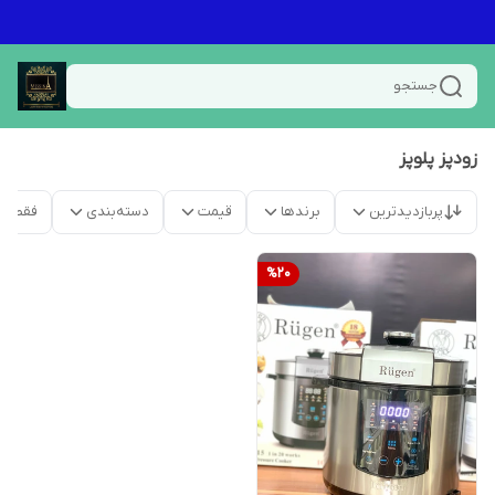
جستجو
زودپز پلوپز
پربازدیدترین
برندها
قیمت
دسته‌بندی
فقط م
%
20