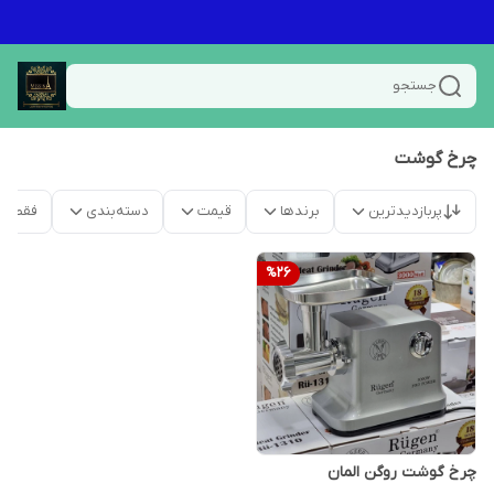
جستجو
چرخ گوشت
پربازدیدترین
برندها
قیمت
دسته‌بندی
فقط م
%
26
چرخ گوشت روگن المان