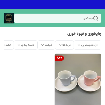
جستجو
چایخوری و قهوه خوری
جدیدترین
برندها
قیمت
دسته‌بندی
فقط محص
%
27