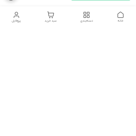
خانه
دسته‌بندی
سبد خرید
پروفایل
دسترسی سریع
تماس با ما
شکایات
درباره ما
قوانین و مقررات
سیاست حریم خصوصی
توجه توجه مشتریان گرامی لطفا سفارش خود را جلوی مامور پست
یا تیپاکس باز کنید که اگر مشکل شکستگی یا آسیب دیدگی داشت