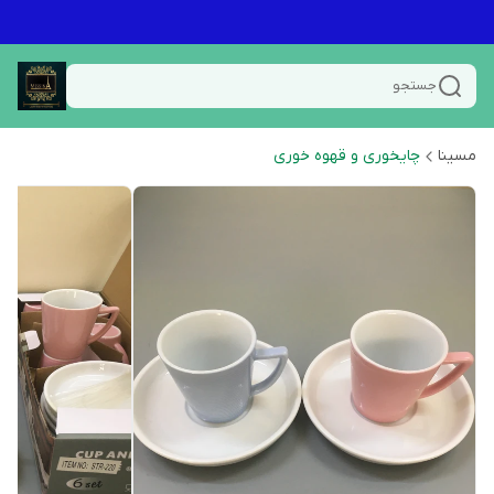
جستجو
مسینا
چایخوری و قهوه خوری