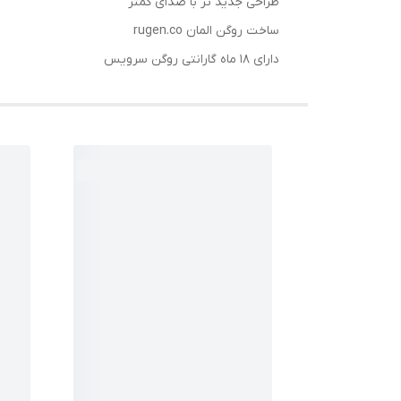
طراحی جدید تر با صدای کمتر
ساخت روگن المان rugen.co
دارای 18 ماه گارانتی روگن سرویس