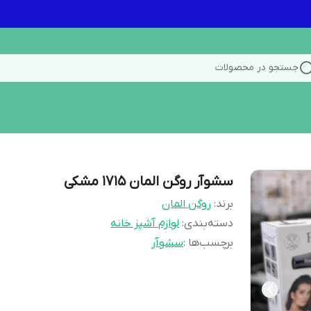
جستجو در محصولات
سشوآر روگن المان ۱۷۱۵ مشکی
برند:
روگن المان
دسته‌بندی
:
لوازم آشپز خانه
برچسب‌ها :
سشوآر