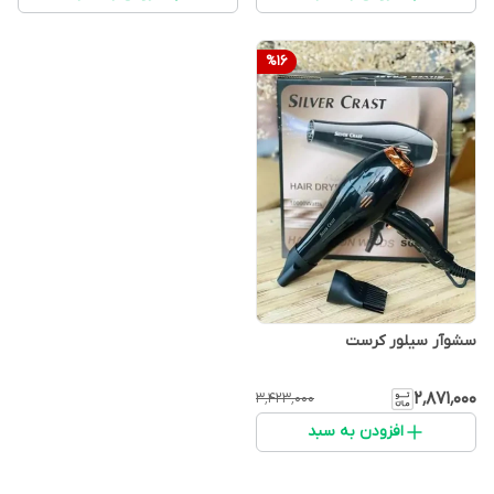
%
16
سشوآر سیلور کرست
۲٬۸۷۱٬۰۰۰
۳٬۴۲۳٬۰۰۰
افزودن به سبد