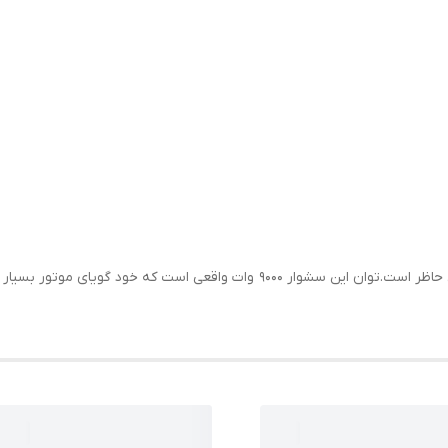
سشوار پاناسونیک یکی از بهترین مدل های سشوار حال حاظر است.توان این سشوار 00