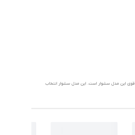
90 وات واقعی است که خود گویای موتور بسیار قوی این مدل سشوار است. این مدل سشوار انتخاب