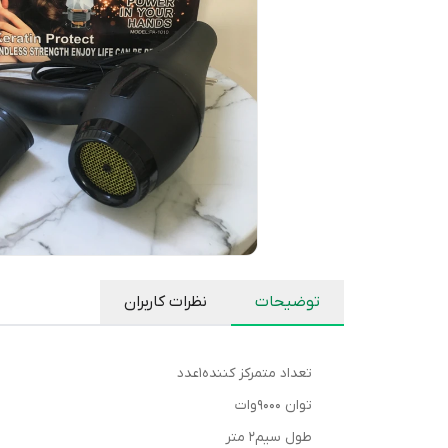
توضیحات
نظرات کاربران
تعداد متمرکز کننده1عدد
توان 9000وات
طول سیم2 متر