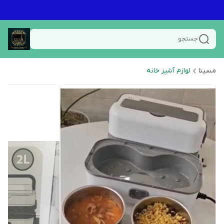
جستجو
مسینا
لوازم آشپز خانه