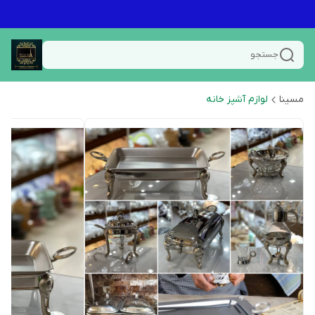
جستجو
مسینا
لوازم آشپز خانه