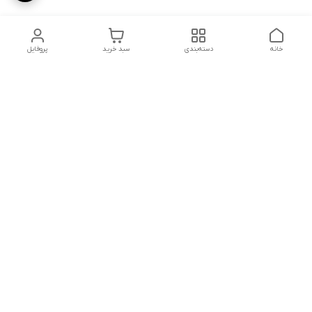
خانه
دسته‌بندی
سبد خرید
پروفایل
دسترسی سریع
تماس با ما
شکایات
درباره ما
قوانین و مقررات
سیاست حریم خصوصی
توجه توجه مشتریان گرامی لطفا سفارش خود را جلوی مامور پست
یا تیپاکس باز کنید که اگر مشکل شکستگی یا آسیب دیدگی داشت