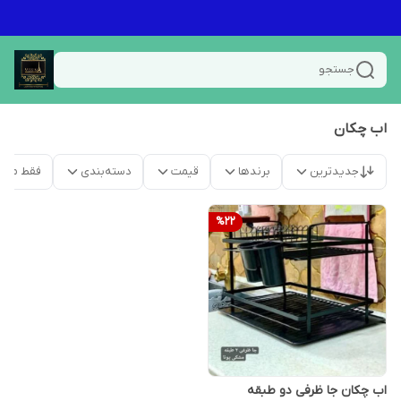
جستجو
اب چکان
جدیدترین
برندها
قیمت
دسته‌بندی
فقط محص
%
22
اب چکان جا ظرفی دو طبقه